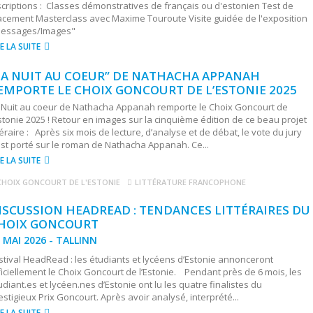
scriptions : Classes démonstratives de français ou d'estonien Test de
acement Masterclass avec Maxime Touroute Visite guidée de l'exposition
essages/Images"
RE LA SUITE
LA NUIT AU COEUR” DE NATHACHA APPANAH
EMPORTE LE CHOIX GONCOURT DE L’ESTONIE 2025
 Nuit au coeur de Nathacha Appanah remporte le Choix Goncourt de
Estonie 2025 ! Retour en images sur la cinquième édition de ce beau projet
ttéraire : Après six mois de lecture, d’analyse et de débat, le vote du jury
est porté sur le roman de Nathacha Appanah. Ce...
RE LA SUITE
CHOIX GONCOURT DE L'ESTONIE
LITTÉRATURE FRANCOPHONE
ISCUSSION HEADREAD : TENDANCES LITTÉRAIRES DU
HOIX GONCOURT
 MAI 2026 - TALLINN
stival HeadRead : les étudiants et lycéens d’Estonie annonceront
ficiellement le Choix Goncourt de l’Estonie. Pendant près de 6 mois, les
udiant.es et lycéen.nes d’Estonie ont lu les quatre finalistes du
estigieux Prix Goncourt. Après avoir analysé, interprété...
RE LA SUITE