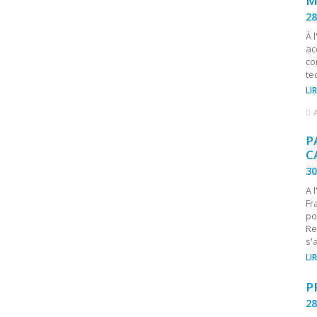
M
28
À 
ac
co
te
LI
P
C
3
A 
Fr
po
Re
s'
LI
P
28