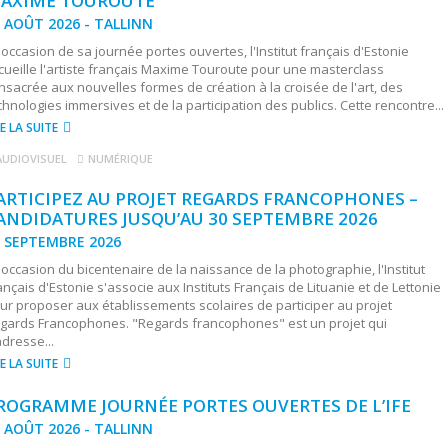
AXIME TOUROUTE
 AOÛT 2026 - TALLINN
l'occasion de sa journée portes ouvertes, l'Institut français d'Estonie
cueille l'artiste français Maxime Touroute pour une masterclass
nsacrée aux nouvelles formes de création à la croisée de l'art, des
chnologies immersives et de la participation des publics. Cette rencontre...
RE LA SUITE
AUDIOVISUEL
NUMÉRIQUE
ARTICIPEZ AU PROJET REGARDS FRANCOPHONES –
ANDIDATURES JUSQU’AU 30 SEPTEMBRE 2026
0 SEPTEMBRE 2026
l'occasion du bicentenaire de la naissance de la photographie, l'Institut
ançais d'Estonie s'associe aux Instituts Français de Lituanie et de Lettonie
ur proposer aux établissements scolaires de participer au projet
gards Francophones. "Regards francophones" est un projet qui
adresse...
RE LA SUITE
ROGRAMME JOURNÉE PORTES OUVERTES DE L’IFE
 AOÛT 2026 - TALLINN