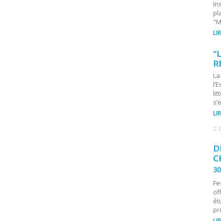
In
pl
"M
LI
“
R
La
l’
li
s’
LI
D
C
30
Fe
of
ét
pr
LI